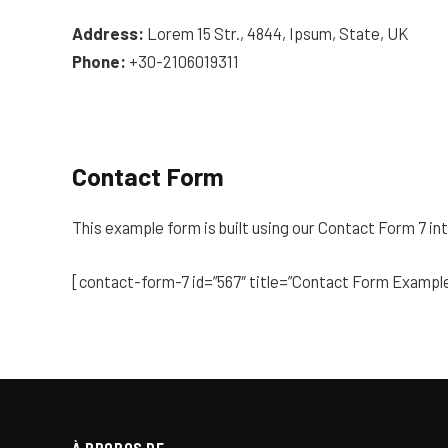
Address:
Lorem 15 Str., 4844, Ipsum, State, UK
Phone:
+30-2106019311
Contact Form
This example form is built using our Contact Form 7 in
[contact-form-7 id=”567″ title=”Contact Form Exampl