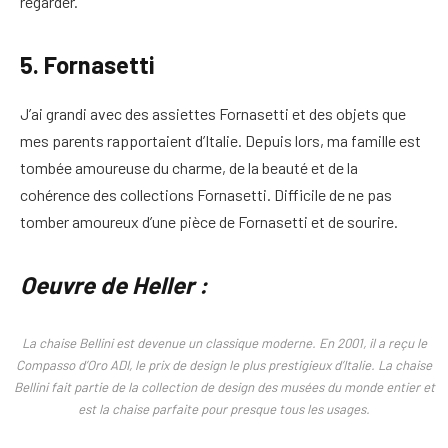
regarder.
5. Fornasetti
J’ai grandi avec des assiettes Fornasetti et des objets que
mes parents rapportaient d’Italie. Depuis lors, ma famille est
tombée amoureuse du charme, de la beauté et de la
cohérence des collections Fornasetti. Difficile de ne pas
tomber amoureux d’une pièce de Fornasetti et de sourire.
Oeuvre de Heller :
La chaise Bellini est devenue un classique moderne. En 2001, il a reçu le
Compasso d’Oro ADI, le prix de design le plus prestigieux d’Italie. La chaise
Bellini fait partie de la collection de design des musées du monde entier et
est la chaise parfaite pour presque tous les usages.