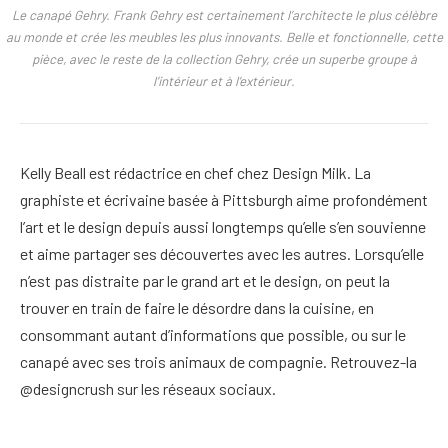
Le canapé Gehry. Frank Gehry est certainement l’architecte le plus célèbre
au monde et crée les meubles les plus innovants. Belle et fonctionnelle, cette
pièce, avec le reste de la collection Gehry, crée un superbe groupe à
l’intérieur et à l’extérieur.
Kelly Beall est rédactrice en chef chez Design Milk. La
graphiste et écrivaine basée à Pittsburgh aime profondément
l’art et le design depuis aussi longtemps qu’elle s’en souvienne
et aime partager ses découvertes avec les autres. Lorsqu’elle
n’est pas distraite par le grand art et le design, on peut la
trouver en train de faire le désordre dans la cuisine, en
consommant autant d’informations que possible, ou sur le
canapé avec ses trois animaux de compagnie. Retrouvez-la
@designcrush sur les réseaux sociaux.