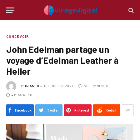
CONCEVOIR
John Edelman partage un
voyage d’Edelman Leather à
Heller
BY
DJANGO
OCTOBER 2, 2021
NO COMMENTS
4 MINS READ
Facebook
Twitter
Pinterest
Reddit